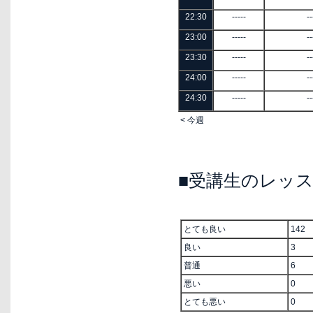
22:30
-----
--
23:00
-----
--
23:30
-----
--
24:00
-----
--
24:30
-----
--
< 今週
■受講生のレッ
とても良い
142
良い
3
普通
6
悪い
0
とても悪い
0