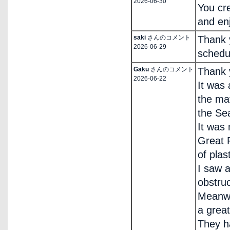
2026-06-30
You cr
and enj
saki
さんのコメント
Thank y
2026-06-29
schedu
Gaku
さんのコメント
Thank 
2026-06-22
It was 
the ma
the Sea
It was 
Great P
of plas
I saw a
obstruc
Meanwh
a great
They h