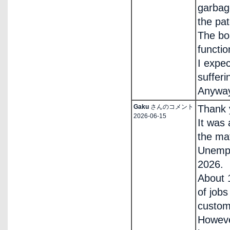
garbag
the pat
The bo
function
I expe
sufferi
Anyway,
Gaku
さんのコメント
Thank 
2026-06-15
It was 
the ma
Unempl
2026.
About 
of jobs
custom
However