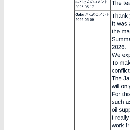
saki
さんのコメント
The te
2026-05-17
Gaku
さんのコメント
Thank 
2026-05-09
It was 
the ma
Summer
2026.
We exp
To make
conflic
The Ja
will on
For thi
such as
oil sup
I real
work f