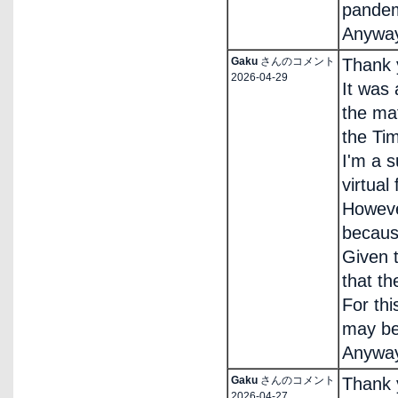
pandem
Anyway,
Gaku
さんのコメント
Thank 
2026-04-29
It was 
the mat
the Tim
I'm a 
virtual
Howeve
becaus
Given t
that th
For thi
may be 
Anyway,
Gaku
さんのコメント
Thank 
2026-04-27