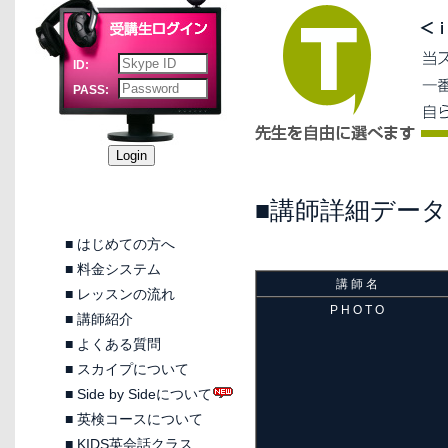
ID:
PASS:
■講師詳細データ
■
はじめての方へ
■
料金システム
講 師 名
■
レッスンの流れ
P H O T O
■
講師紹介
■
よくある質問
■
スカイプについて
■
Side by Sideについて
■
英検コースについて
■
KIDS英会話クラス