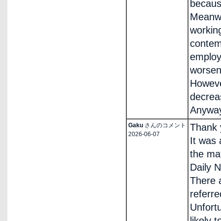
because
Meanwh
workin
contem
employ
worsen
Howeve
decrea
Anyway,
Gaku
さんのコメント
Thank 
2026-06-07
It was 
the ma
Daily N
There 
referre
Unfort
likely 