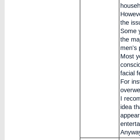
househ
However
the iss
Some y
the maj
men's 
Most y
conscio
facial 
For ins
overwei
I reco
idea th
appear
entert
Anyway,