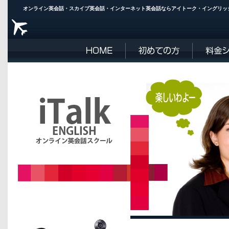
オンライン英会話・スカイプ英会話・インターネット英会話ならアイトーク・イングリッシュ | i