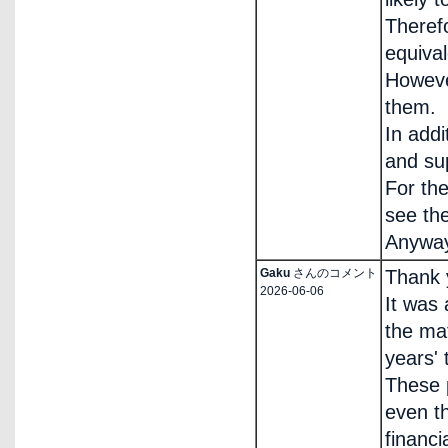
Therefo
equiva
Howeve
them.
In addi
and sup
For th
see th
Anyway,
Gaku
さんのコメント
Thank 
2026-06-06
It was 
the mat
years' 
These 
even t
financi