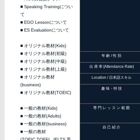
■
Speaking Trainingについ
て
■
EGO Lessonについて
■
ES Evaluationについて
■
オリジナル教材(Kids)
■
オリジナル教材(初級)
年 齢 / 性 別
■
オリジナル教材(中級)
出 席 率 [Attendance Rate]
■
オリジナル教材(上級)
■
オリジナル教材
Location / 日本語スキル
(business)
趣 味・特 技
■
オリジナル教材(TOEIC)
■
一般の教材(Kids)
専 門 レ ッ ス ン 範 囲
■
一般の教材(Adults)
■
一般の教材(business)
自 己 紹 介
■
一般の教材
(TOEIC,TOEFL, IELTS 英