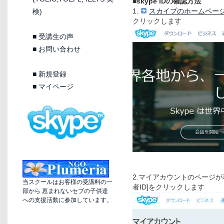
■skype IDの確認方法
1.
スカイプのホームペー
検)
クリックします
■
受講生の声
■
お問い合わせ
■
新規登録
■
マイページ
2.マイアカウントのページ
当スクールはお客様の受講料の一
者ID]をクリックします
部から 恵まれないセブの子供達
への支援活動に参加しています。