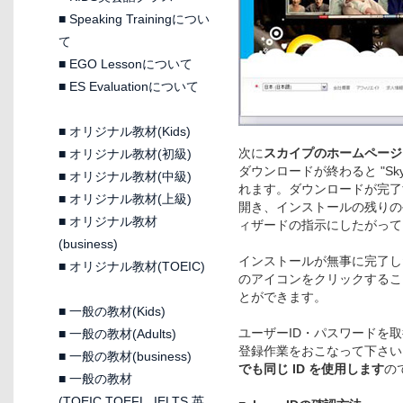
■
Speaking Trainingについ
て
■
EGO Lessonについて
■
ES Evaluationについて
■
オリジナル教材(Kids)
次に
スカイプのホームページ
■
オリジナル教材(初級)
ダウンロードが終わると "Sky
■
オリジナル教材(中級)
れます。ダウンロードが完了す
■
オリジナル教材(上級)
開き、インストールの残りの
■
オリジナル教材
ィザードの指示にしたがって
(business)
インストールが無事に完了し
■
オリジナル教材(TOEIC)
のアイコンをクリックすること
とができます。
■
一般の教材(Kids)
ユーザーID・パスワードを
■
一般の教材(Adults)
登録作業をおこなって下さい
■
一般の教材(business)
でも同じ ID を使用します
の
■
一般の教材
(TOEIC,TOEFL, IELTS 英