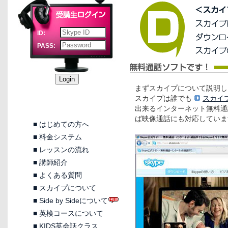
ID:
PASS:
まずスカイプについて説明し
スカイプは誰でも
スカイ
出来るインターネット無料通
ば映像通話にも対応していま
■
はじめての方へ
■
料金システム
■
レッスンの流れ
■
講師紹介
■
よくある質問
■
スカイプについて
■
Side by Sideについて
■
英検コースについて
■
KIDS英会話クラス