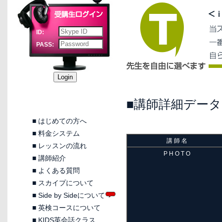
ID:
PASS:
■講師詳細データ
■
はじめての方へ
■
料金システム
講 師 名
■
レッスンの流れ
P H O T O
■
講師紹介
■
よくある質問
■
スカイプについて
■
Side by Sideについて
■
英検コースについて
■
KIDS英会話クラス