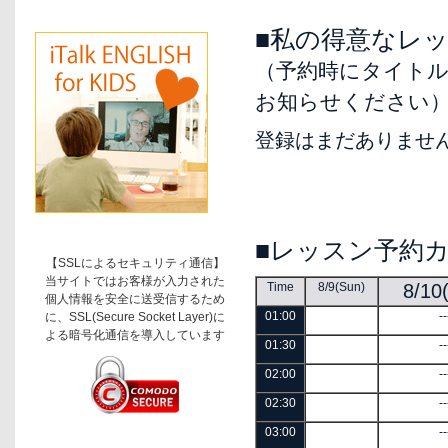
■私の得意なレ
（予約時にタイト
お知らせください
登録はまだありませ
■レッスン予約
【SSLによるセキュリティ通信】
当サイトではお客様が入力された
Time
8/9(Sun)
8/10
個人情報を安全に送受信するため
01:00
--
に、SSL(Secure Socket Layer)に
よる暗号化通信を導入しています
01:30
--
02:00
--
02:30
--
03:00
--