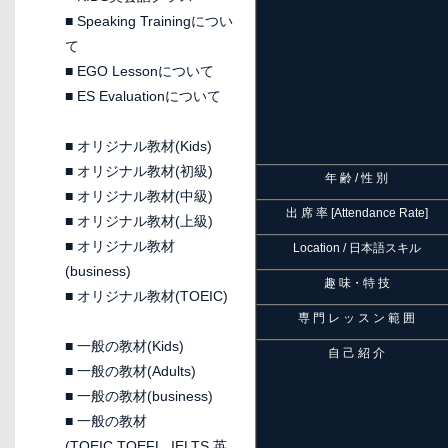
■
Speaking Trainingについ
て
■
EGO Lessonについて
■
ES Evaluationについて
■
オリジナル教材(Kids)
■
オリジナル教材(初級)
年 齢 / 性 別
■
オリジナル教材(中級)
出 席 率 [Attendance Rate]
■
オリジナル教材(上級)
■
オリジナル教材
Location / 日本語スキル
(business)
趣 味・特 技
■
オリジナル教材(TOEIC)
専 門 レ ッ ス ン 範 囲
■
一般の教材(Kids)
自 己 紹 介
■
一般の教材(Adults)
■
一般の教材(business)
■
一般の教材
(TOEIC,TOEFL, IELTS 英