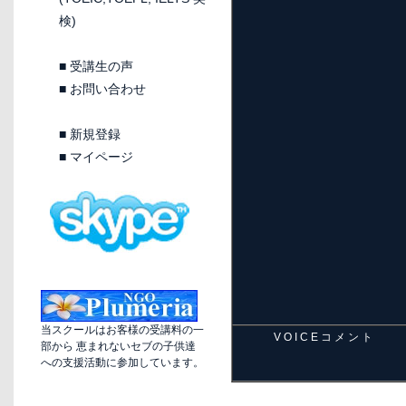
検)
■
受講生の声
■
お問い合わせ
■
新規登録
■
マイページ
当スクールはお客様の受講料の一
V O I C E コ メ ン ト
部から 恵まれないセブの子供達
への支援活動に参加しています。