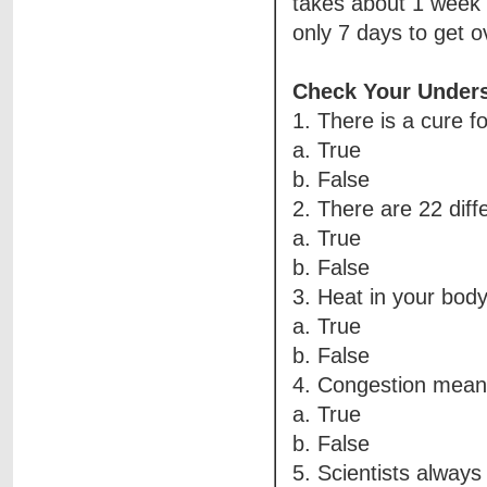
takes about 1 week t
only 7 days to get o
Check Your Unders
1. There is a cure 
a. True
b. False
2. There are 22 diffe
a. True
b. False
3. Heat in your body 
a. True
b. False
4. Congestion means
a. True
b. False
5. Scientists alway