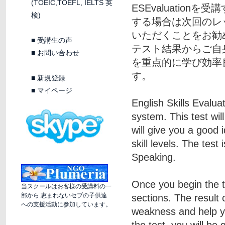
(TOEIC,TOEFL, IELTS 英
ESEvaluatio
検)
する場合は次回のレ
いただくことをお勧
■
受講生の声
テスト結果からご自
■
お問い合わせ
を重点的に学び効率
す。
■
新規登録
■
マイページ
English Skills Evalua
system. This test wi
will give you a good
skill levels. The test
Speaking.
Once you begin the te
当スクールはお客様の受講料の一
部から 恵まれないセブの子供達
sections. The result 
への支援活動に参加しています。
weakness and help yo