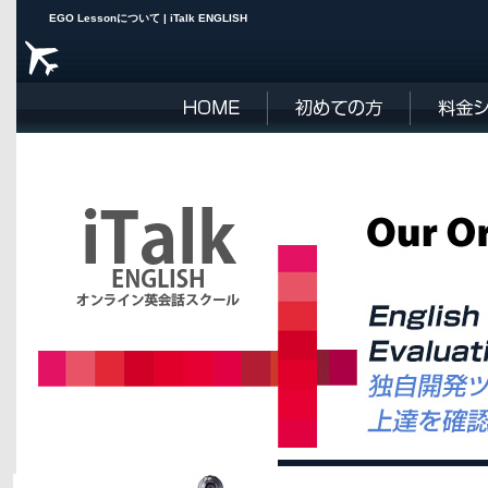
EGO Lessonについて | iTalk ENGLISH