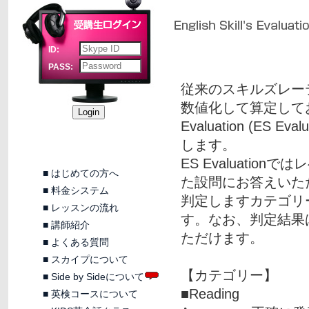
ID:
PASS:
従来のスキルズレー
数値化して算定しておりま
Evaluation (E
します。
ES Evaluati
■
はじめての方へ
た設問にお答えいただ
■
料金システム
判定しますカテゴリ
■
レッスンの流れ
す。なお、判定結果は
■
講師紹介
ただけます。
■
よくある質問
■
スカイプについて
【カテゴリー】
■
Side by Sideについて
■Reading
■
英検コースについて