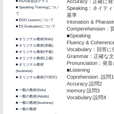
Accuracy：正
■
KIDS英会話クラス
■
Speaking Trainingについ
Speaking：ネ
て
基準
■
EGO Lessonについて
Intonation & P
■
ES Evaluationについて
Comperehensi
■Speaking
■
オリジナル教材(Kids)
Fluency & Co
■
オリジナル教材(初級)
Vocabulary：
■
オリジナル教材(中級)
Grammar：正確
■
オリジナル教材(上級)
Pronunciation：
■
オリジナル教材
■Listening
(business)
Coprehension :
■
オリジナル教材(TOEIC)
Accuracy:設問2
■
一般の教材(Kids)
memory:設問3
■
一般の教材(Adults)
Vocabulary:設問4
■
一般の教材(business)
■
一般の教材