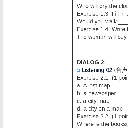
Who will dry the clo
Exercise 1.3: Fill in
Would you walk ____
Exercise 1.4: Write 
The woman will buy 
DIALOG 2:
Listening 02
(音声
Exercise 2.1: (1 poin
a. A lost map
b. a newspaper
c. a city map
d. a city on a map
Exercise 2.2: (1 poin
Where is the books