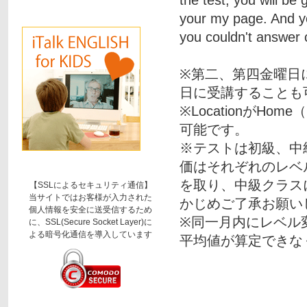
the test, you will be
your my page. And y
you couldn't answer c
※第二、第四金曜日
日に受講することも
※Locationが
可能です。
※テストは初級、中
価はそれぞれのレベ
を取り、中級クラス
【SSLによるセキュリティ通信】
当サイトではお客様が入力された
かじめご了承お願い
個人情報を安全に送受信するため
※同一月内にレベル
に、SSL(Secure Socket Layer)に
よる暗号化通信を導入しています
平均値が算定できな