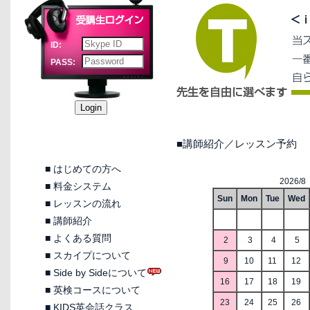
ID:
PASS:
■講師紹介／レッスン予約
■
はじめての方へ
2026/8
■
料金システム
Sun
Mon
Tue
Wed
■
レッスンの流れ
■
講師紹介
■
よくある質問
2
3
4
5
■
スカイプについて
9
10
11
12
■
Side by Sideについて
16
17
18
19
■
英検コースについて
23
24
25
26
■
KIDS英会話クラス