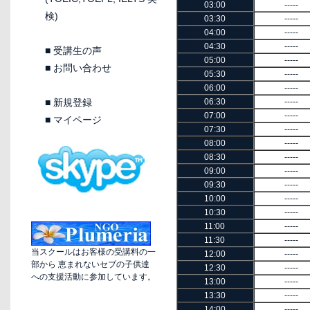
03:00
-----
検)
03:30
-----
04:00
-----
04:30
-----
■
受講生の声
05:00
-----
■
お問い合わせ
05:30
-----
06:00
-----
■
新規登録
06:30
-----
07:00
-----
■
マイページ
07:30
-----
08:00
-----
08:30
-----
09:00
-----
09:30
-----
10:00
-----
10:30
-----
11:00
-----
11:30
-----
当スクールはお客様の受講料の一
12:00
-----
部から 恵まれないセブの子供達
12:30
-----
への支援活動に参加しています。
13:00
-----
13:30
-----
14:00
-----