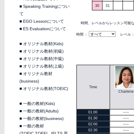
30
31
■
Speaking Trainingについ
て
■
EGO Lessonについて
時間、レベルからレッスン可能
■
ES Evaluationについて
時間 ：
レベル
■
オリジナル教材(Kids)
■
オリジナル教材(初級)
■
オリジナル教材(中級)
■
オリジナル教材(上級)
■
オリジナル教材
(business)
Time
■
オリジナル教材(TOEIC)
Charlene
■
一般の教材(Kids)
■
一般の教材(Adults)
01:00
-----
■
一般の教材(business)
01:30
-----
02:00
-----
■
一般の教材
02:30
-----
(TOEIC,TOEFL, IELTS 英