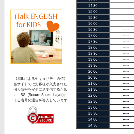
14:30
-----
15:00
-----
15:30
-----
16:00
-----
16:30
-----
17:00
-----
17:30
-----
18:00
-----
18:30
-----
19:00
-----
19:30
-----
20:00
-----
20:30
-----
【SSLによるセキュリティ通信】
21:00
-----
当サイトではお客様が入力された
個人情報を安全に送受信するため
21:30
-----
に、SSL(Secure Socket Layer)に
22:00
-----
よる暗号化通信を導入しています
22:30
-----
23:00
-----
23:30
-----
24:00
-----
24:30
-----