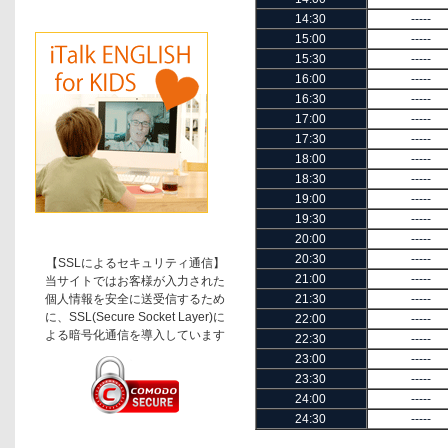
14:30
-----
15:00
-----
15:30
-----
16:00
-----
16:30
-----
17:00
-----
17:30
-----
18:00
-----
18:30
-----
19:00
-----
19:30
-----
20:00
-----
20:30
-----
【SSLによるセキュリティ通信】
21:00
-----
当サイトではお客様が入力された
個人情報を安全に送受信するため
21:30
-----
に、SSL(Secure Socket Layer)に
22:00
-----
よる暗号化通信を導入しています
22:30
-----
23:00
-----
23:30
-----
24:00
-----
24:30
-----