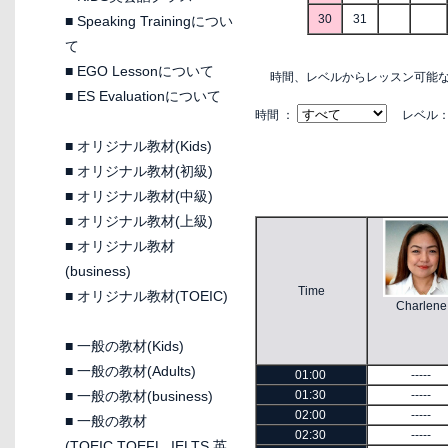
30
31
■
Speaking Trainingについ
て
■
EGO Lessonについて
時間、レベルからレッスン可能
■
ES Evaluationについて
時間 ：
レベル
■
オリジナル教材(Kids)
■
オリジナル教材(初級)
■
オリジナル教材(中級)
■
オリジナル教材(上級)
■
オリジナル教材
(business)
Time
■
オリジナル教材(TOEIC)
Charlene
■
一般の教材(Kids)
■
一般の教材(Adults)
01:00
-----
■
一般の教材(business)
01:30
-----
02:00
-----
■
一般の教材
02:30
-----
(TOEIC,TOEFL, IELTS 英