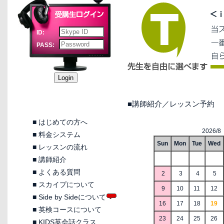
ID:
PASS:
■講師紹介／レッスン予約
■
はじめての方へ
2026/8
■
料金システム
Sun
Mon
Tue
Wed
■
レッスンの流れ
■
講師紹介
■
よくある質問
2
3
4
5
■
スカイプについて
9
10
11
12
■
Side by Sideについて
16
17
18
19
■
英検コースについて
23
24
25
26
■
KIDS英会話クラス