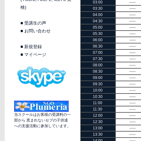
03:00
-----
検)
03:30
-----
04:00
-----
04:30
-----
■
受講生の声
05:00
-----
■
お問い合わせ
05:30
-----
06:00
-----
■
新規登録
06:30
-----
07:00
-----
■
マイページ
07:30
-----
08:00
-----
08:30
-----
09:00
-----
09:30
-----
10:00
-----
10:30
-----
11:00
-----
11:30
-----
当スクールはお客様の受講料の一
12:00
-----
部から 恵まれないセブの子供達
12:30
-----
への支援活動に参加しています。
13:00
-----
13:30
-----
14:00
-----