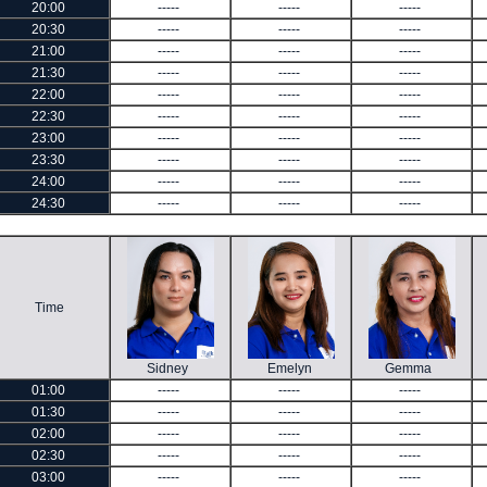
20:00
-----
-----
-----
20:30
-----
-----
-----
21:00
-----
-----
-----
21:30
-----
-----
-----
22:00
-----
-----
-----
22:30
-----
-----
-----
23:00
-----
-----
-----
23:30
-----
-----
-----
24:00
-----
-----
-----
24:30
-----
-----
-----
Time
Sidney
Emelyn
Gemma
01:00
-----
-----
-----
01:30
-----
-----
-----
02:00
-----
-----
-----
02:30
-----
-----
-----
03:00
-----
-----
-----