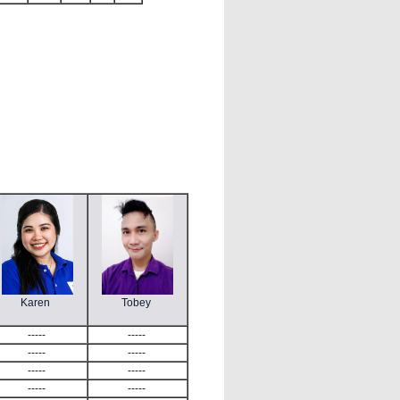
Karen
Tobey
-----
-----
-----
-----
-----
-----
-----
-----