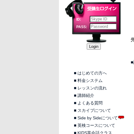
ID:
PASS:
■
はじめての方へ
■
料金システム
■
レッスンの流れ
■
講師紹介
■
よくある質問
■
スカイプについて
■
Side by Sideについて
■
英検コースについて
■
KIDS英会話クラス