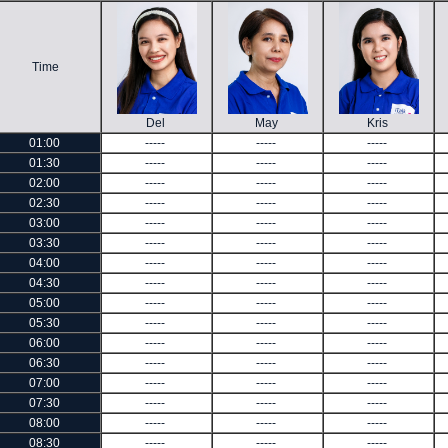
Time
Del
May
Kris
01:00
-----
-----
-----
01:30
-----
-----
-----
02:00
-----
-----
-----
02:30
-----
-----
-----
03:00
-----
-----
-----
03:30
-----
-----
-----
04:00
-----
-----
-----
04:30
-----
-----
-----
05:00
-----
-----
-----
05:30
-----
-----
-----
06:00
-----
-----
-----
06:30
-----
-----
-----
07:00
-----
-----
-----
07:30
-----
-----
-----
08:00
-----
-----
-----
08:30
-----
-----
-----