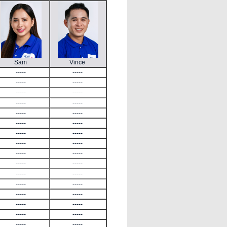
Sam
Vince
-----
-----
-----
-----
-----
-----
-----
-----
-----
-----
-----
-----
-----
-----
-----
-----
-----
-----
-----
-----
-----
-----
-----
-----
-----
-----
-----
-----
-----
-----
-----
-----