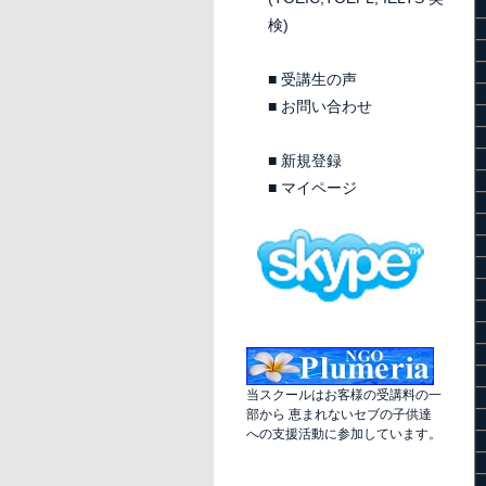
検)
■
受講生の声
■
お問い合わせ
■
新規登録
■
マイページ
当スクールはお客様の受講料の一
部から 恵まれないセブの子供達
への支援活動に参加しています。