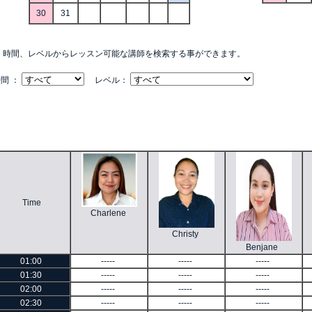
30
31
時間、レベルからレッスン可能な講師を検索する事ができます。
間 ：
レベル：
Time
Charlene
Christy
Benjane
01:00
-----
-----
-----
01:30
-----
-----
-----
02:00
-----
-----
-----
02:30
-----
-----
-----