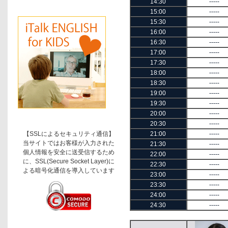
14:30
-----
15:00
-----
15:30
-----
16:00
-----
16:30
-----
17:00
-----
17:30
-----
18:00
-----
18:30
-----
19:00
-----
19:30
-----
20:00
-----
20:30
-----
【SSLによるセキュリティ通信】
21:00
-----
当サイトではお客様が入力された
21:30
-----
個人情報を安全に送受信するため
22:00
-----
に、SSL(Secure Socket Layer)に
22:30
-----
よる暗号化通信を導入しています
23:00
-----
23:30
-----
24:00
-----
24:30
-----