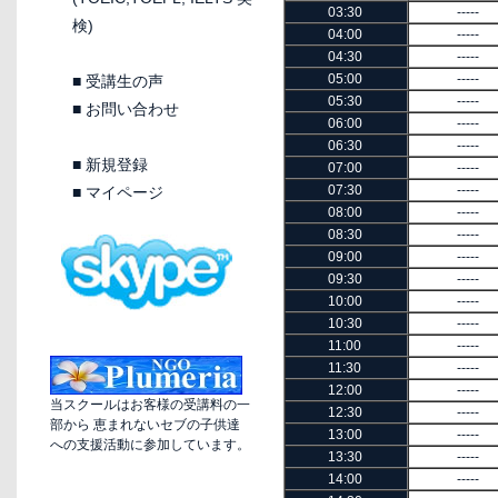
03:30
-----
検)
04:00
-----
04:30
-----
05:00
-----
■
受講生の声
05:30
-----
■
お問い合わせ
06:00
-----
06:30
-----
■
新規登録
07:00
-----
07:30
-----
■
マイページ
08:00
-----
08:30
-----
09:00
-----
09:30
-----
10:00
-----
10:30
-----
11:00
-----
11:30
-----
12:00
-----
当スクールはお客様の受講料の一
12:30
-----
部から 恵まれないセブの子供達
13:00
-----
への支援活動に参加しています。
13:30
-----
14:00
-----