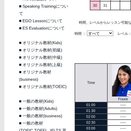
30
31
■
Speaking Trainingについ
て
■
EGO Lessonについて
時間、レベルからレッスン可能
■
ES Evaluationについて
時間 ：
レベル
■
オリジナル教材(Kids)
■
オリジナル教材(初級)
■
オリジナル教材(中級)
■
オリジナル教材(上級)
■
オリジナル教材
(business)
Time
■
オリジナル教材(TOEIC)
Fraxie
■
一般の教材(Kids)
01:00
-----
■
一般の教材(Adults)
01:30
-----
■
一般の教材(business)
02:00
-----
02:30
-----
■
一般の教材
03:00
-----
(TOEIC,TOEFL, IELTS 英