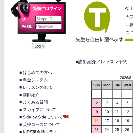
ID:
PASS:
■講師紹介／レッスン予約
■
はじめての方へ
2026/8
■
料金システム
Sun
Mon
Tue
Wed
■
レッスンの流れ
■
講師紹介
■
よくある質問
2
3
4
5
■
スカイプについて
9
10
11
12
■
Side by Sideについて
16
17
18
19
■
英検コースについて
23
24
25
26
■
KIDS英会話クラス