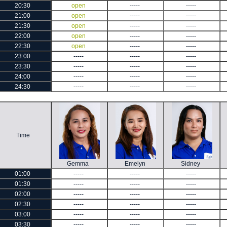
20:30
open
-----
-----
21:00
open
-----
-----
21:30
open
-----
-----
22:00
open
-----
-----
22:30
open
-----
-----
23:00
-----
-----
-----
23:30
-----
-----
-----
24:00
-----
-----
-----
24:30
-----
-----
-----
Time
Gemma
Emelyn
Sidney
01:00
-----
-----
-----
01:30
-----
-----
-----
02:00
-----
-----
-----
02:30
-----
-----
-----
03:00
-----
-----
-----
03:30
-----
-----
-----