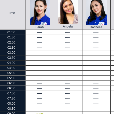
Time
Angela
Sarah
Rachelle
01:00
-----
-----
-----
01:30
-----
-----
-----
02:00
-----
-----
-----
02:30
-----
-----
-----
03:00
-----
-----
-----
03:30
-----
-----
-----
04:00
-----
-----
-----
04:30
-----
-----
-----
05:00
-----
-----
-----
05:30
-----
-----
-----
06:00
-----
-----
-----
06:30
-----
-----
-----
07:00
-----
-----
-----
07:30
-----
-----
-----
08:00
-----
-----
-----
08:30
-----
-----
-----
09:00
open
-----
-----