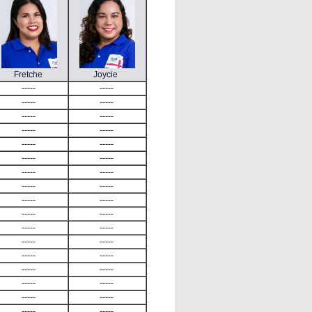
Fretche
Joycie
-----
-----
-----
-----
-----
-----
-----
-----
-----
-----
-----
-----
-----
-----
-----
-----
-----
-----
-----
-----
-----
-----
-----
-----
-----
-----
-----
-----
-----
-----
-----
-----
-----
-----