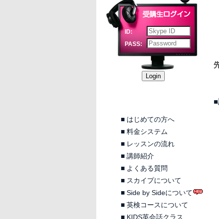
ID:
PASS:
■
はじめての方へ
■
料金システム
■
レッスンの流れ
■
講師紹介
■
よくある質問
■
スカイプについて
■
Side by Sideについて
■
英検コースについて
■
KIDS英会話クラス