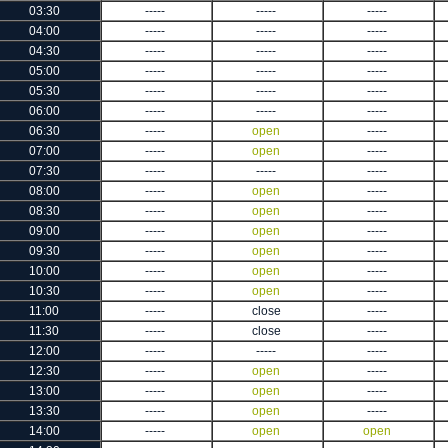
03:30
-----
-----
-----
04:00
-----
-----
-----
04:30
-----
-----
-----
05:00
-----
-----
-----
05:30
-----
-----
-----
06:00
-----
-----
-----
06:30
-----
open
-----
07:00
-----
open
-----
07:30
-----
-----
-----
08:00
-----
open
-----
08:30
-----
open
-----
09:00
-----
open
-----
09:30
-----
open
-----
10:00
-----
open
-----
10:30
-----
open
-----
11:00
-----
close
-----
11:30
-----
close
-----
12:00
-----
-----
-----
12:30
-----
open
-----
13:00
-----
open
-----
13:30
-----
open
-----
14:00
-----
open
open