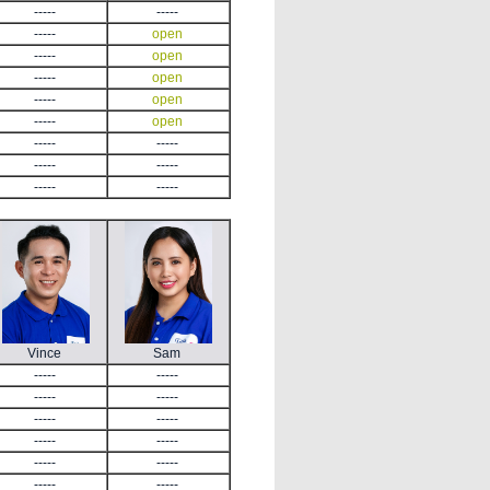
-----
-----
-----
open
-----
open
-----
open
-----
open
-----
open
-----
-----
-----
-----
-----
-----
Vince
Sam
-----
-----
-----
-----
-----
-----
-----
-----
-----
-----
-----
-----