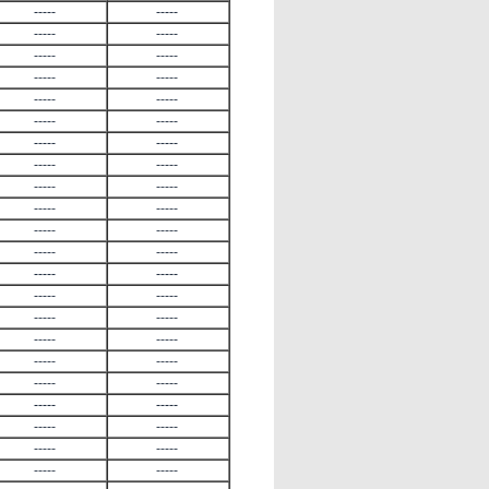
-----
-----
-----
-----
-----
-----
-----
-----
-----
-----
-----
-----
-----
-----
-----
-----
-----
-----
-----
-----
-----
-----
-----
-----
-----
-----
-----
-----
-----
-----
-----
-----
-----
-----
-----
-----
-----
-----
-----
-----
-----
-----
-----
-----