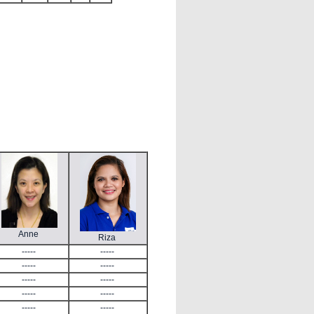
Anne
Riza
-----
-----
-----
-----
-----
-----
-----
-----
-----
-----