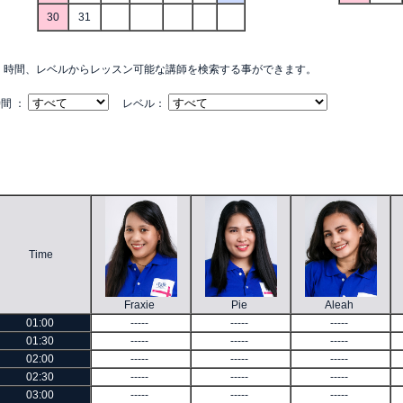
30
31
時間、レベルからレッスン可能な講師を検索する事ができます。
間 ：
レベル：
Time
Fraxie
Pie
Aleah
01:00
-----
-----
-----
01:30
-----
-----
-----
02:00
-----
-----
-----
02:30
-----
-----
-----
03:00
-----
-----
-----