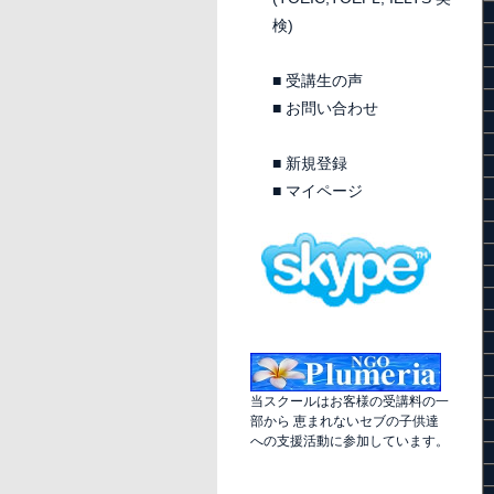
検)
■
受講生の声
■
お問い合わせ
■
新規登録
■
マイページ
当スクールはお客様の受講料の一
部から 恵まれないセブの子供達
への支援活動に参加しています。