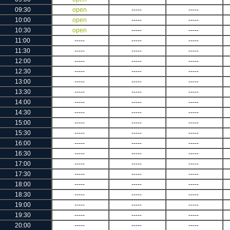
09:30
open
-----
-----
10:00
open
-----
-----
10:30
open
-----
-----
11:00
-----
-----
-----
11:30
-----
-----
-----
12:00
-----
-----
-----
12:30
-----
-----
-----
13:00
-----
-----
-----
13:30
-----
-----
-----
14:00
-----
-----
-----
14:30
-----
-----
-----
15:00
-----
-----
-----
15:30
-----
-----
-----
16:00
-----
-----
-----
16:30
-----
-----
-----
17:00
-----
-----
-----
17:30
-----
-----
-----
18:00
-----
-----
-----
18:30
-----
-----
-----
19:00
-----
-----
-----
19:30
-----
-----
-----
20:00
-----
-----
-----