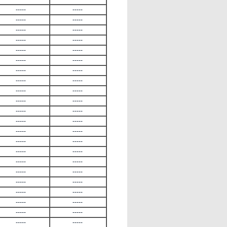
-----
-----
-----
-----
-----
-----
-----
-----
-----
-----
-----
-----
-----
-----
-----
-----
-----
-----
-----
-----
-----
-----
-----
-----
-----
-----
-----
-----
-----
-----
-----
-----
-----
-----
-----
-----
-----
-----
-----
-----
-----
-----
-----
-----