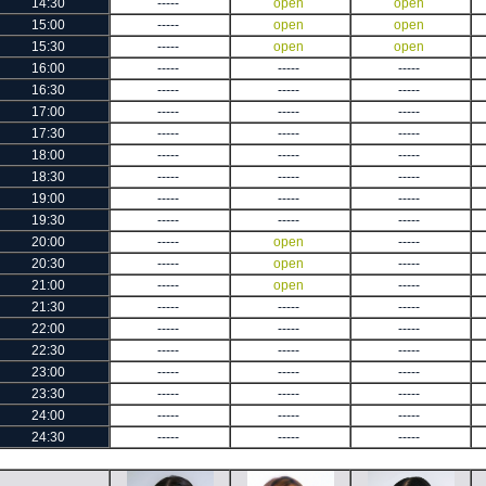
14:30
-----
open
open
15:00
-----
open
open
15:30
-----
open
open
16:00
-----
-----
-----
16:30
-----
-----
-----
17:00
-----
-----
-----
17:30
-----
-----
-----
18:00
-----
-----
-----
18:30
-----
-----
-----
19:00
-----
-----
-----
19:30
-----
-----
-----
20:00
-----
open
-----
20:30
-----
open
-----
21:00
-----
open
-----
21:30
-----
-----
-----
22:00
-----
-----
-----
22:30
-----
-----
-----
23:00
-----
-----
-----
23:30
-----
-----
-----
24:00
-----
-----
-----
24:30
-----
-----
-----