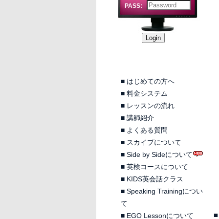
PASS:
■
はじめての方へ
■
料金システム
■
レッスンの流れ
■
講師紹介
■
よくある質問
■
スカイプについて
■
Side by Sideについて
■
英検コースについて
■
KIDS英会話クラス
■
Speaking Trainingについ
て
■
■
EGO Lessonについて