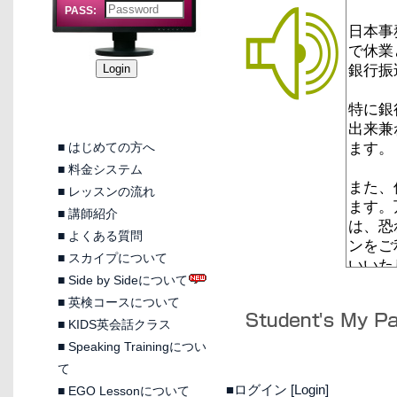
PASS:
■
はじめての方へ
■
料金システム
■
レッスンの流れ
■
講師紹介
■
よくある質問
■
スカイプについて
■
Side by Sideについて
■
英検コースについて
■
KIDS英会話クラス
■
Speaking Trainingについ
て
■ログイン [Login]
■
EGO Lessonについて