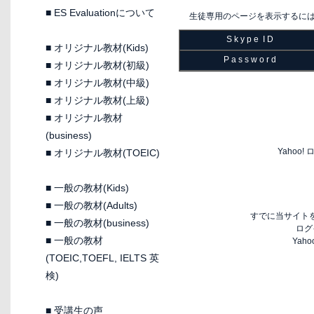
■
ES Evaluationについて
生徒専用のページを表示するに
S k y p e I D
■
オリジナル教材(Kids)
P a s s w o r d
■
オリジナル教材(初級)
■
オリジナル教材(中級)
■
オリジナル教材(上級)
■
オリジナル教材
(business)
Yaho
■
オリジナル教材(TOEIC)
■
一般の教材(Kids)
■
一般の教材(Adults)
すでに当サイトを
■
一般の教材(business)
ログ
■
一般の教材
Yah
(TOEIC,TOEFL, IELTS 英
検)
■
受講生の声