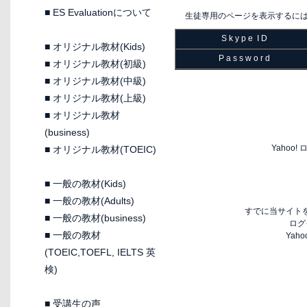
■
ES Evaluationについて
生徒専用のページを表示するに
S k y p e I D
■
オリジナル教材(Kids)
P a s s w o r d
■
オリジナル教材(初級)
■
オリジナル教材(中級)
■
オリジナル教材(上級)
■
オリジナル教材
(business)
Yaho
■
オリジナル教材(TOEIC)
■
一般の教材(Kids)
■
一般の教材(Adults)
すでに当サイトを
■
一般の教材(business)
ログ
■
一般の教材
Yah
(TOEIC,TOEFL, IELTS 英
検)
■
受講生の声