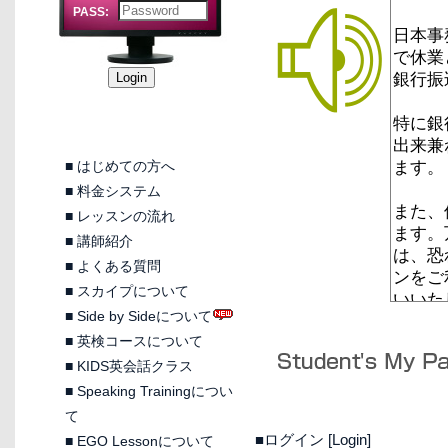
PASS:
■
はじめての方へ
■
料金システム
■
レッスンの流れ
■
講師紹介
■
よくある質問
■
スカイプについて
■
Side by Sideについて
■
英検コースについて
■
KIDS英会話クラス
■
Speaking Trainingについ
て
■ログイン [Login]
■
EGO Lessonについて