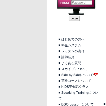
PASS:
■
はじめての方へ
■
料金システム
■
レッスンの流れ
■
講師紹介
■
よくある質問
■
スカイプについて
■
Side by Sideについて
■
英検コースについて
■
KIDS英会話クラス
■
Speaking Trainingについ
て
■
■
EGO Lessonについて