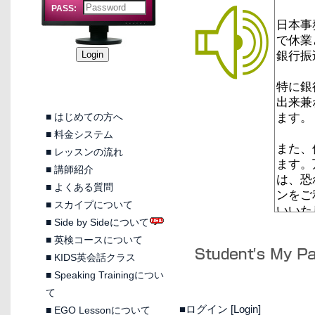
PASS:
■
はじめての方へ
■
料金システム
■
レッスンの流れ
■
講師紹介
■
よくある質問
■
スカイプについて
■
Side by Sideについて
■
英検コースについて
■
KIDS英会話クラス
■
Speaking Trainingについ
て
■ログイン [Login]
■
EGO Lessonについて