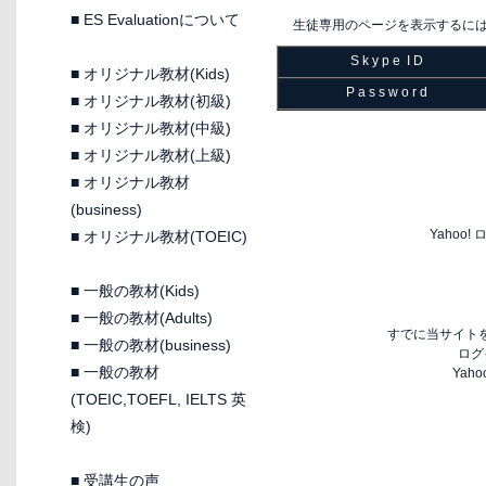
■
ES Evaluationについて
生徒専用のページを表示するに
S k y p e I D
■
オリジナル教材(Kids)
P a s s w o r d
■
オリジナル教材(初級)
■
オリジナル教材(中級)
■
オリジナル教材(上級)
■
オリジナル教材
(business)
Yaho
■
オリジナル教材(TOEIC)
■
一般の教材(Kids)
■
一般の教材(Adults)
すでに当サイトを
■
一般の教材(business)
ログ
■
一般の教材
Yah
(TOEIC,TOEFL, IELTS 英
検)
■
受講生の声