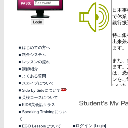
PASS:
■
はじめての方へ
■
料金システム
■
レッスンの流れ
■
講師紹介
■
よくある質問
■
スカイプについて
■
Side by Sideについて
■
英検コースについて
■
KIDS英会話クラス
■
Speaking Trainingについ
て
■ログイン [Login]
■
EGO Lessonについて