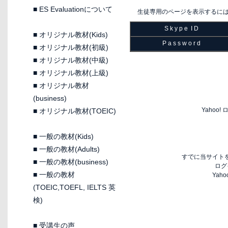
■
ES Evaluationについて
生徒専用のページを表示するに
S k y p e I D
■
オリジナル教材(Kids)
P a s s w o r d
■
オリジナル教材(初級)
■
オリジナル教材(中級)
■
オリジナル教材(上級)
■
オリジナル教材
(business)
Yaho
■
オリジナル教材(TOEIC)
■
一般の教材(Kids)
■
一般の教材(Adults)
すでに当サイトを
■
一般の教材(business)
ログ
■
一般の教材
Yah
(TOEIC,TOEFL, IELTS 英
検)
■
受講生の声