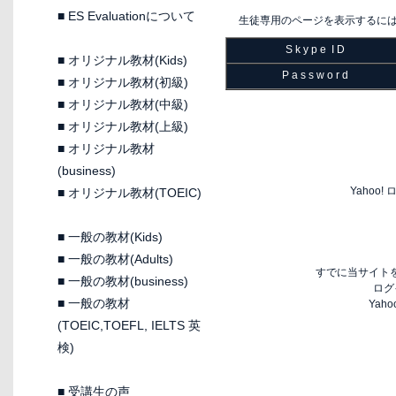
■
ES Evaluationについて
生徒専用のページを表示するに
S k y p e I D
■
オリジナル教材(Kids)
P a s s w o r d
■
オリジナル教材(初級)
■
オリジナル教材(中級)
■
オリジナル教材(上級)
■
オリジナル教材
(business)
Yaho
■
オリジナル教材(TOEIC)
■
一般の教材(Kids)
■
一般の教材(Adults)
すでに当サイトを
■
一般の教材(business)
ログ
■
一般の教材
Yah
(TOEIC,TOEFL, IELTS 英
検)
■
受講生の声