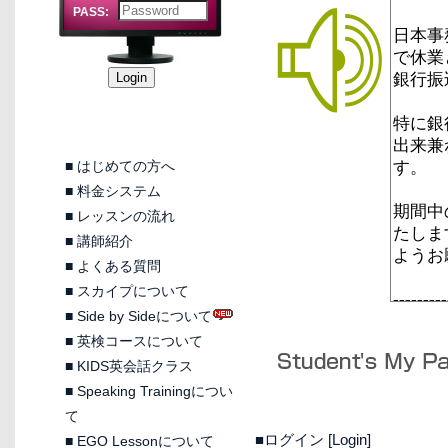
PASS:
■
はじめての方へ
■
料金システム
■
レッスンの流れ
■
講師紹介
■
よくある質問
■
スカイプについて
■
Side by Sideについて
■
英検コースについて
■
KIDS英会話クラス
■
Speaking Trainingについ
て
■ログイン [Login]
■
EGO Lessonについて