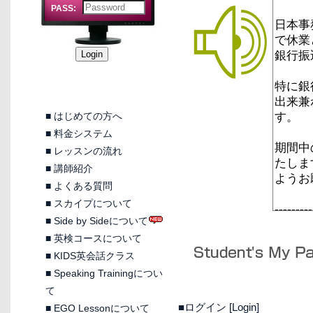
PASS:
■
はじめての方へ
■
料金システム
■
レッスンの流れ
■
講師紹介
■
よくある質問
■
スカイプについて
■
Side by Sideについて
■
英検コースについて
■
KIDS英会話クラス
■
Speaking Trainingについ
て
■ログイン [Login]
■
EGO Lessonについて