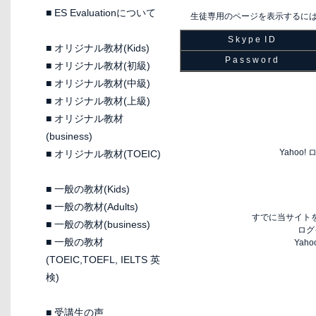
■
ES Evaluationについて
生徒専用のページを表示するに
S k y p e I D
■
オリジナル教材(Kids)
P a s s w o r d
■
オリジナル教材(初級)
■
オリジナル教材(中級)
■
オリジナル教材(上級)
■
オリジナル教材
(business)
Yaho
■
オリジナル教材(TOEIC)
■
一般の教材(Kids)
■
一般の教材(Adults)
すでに当サイトを
■
一般の教材(business)
ログ
■
一般の教材
Yah
(TOEIC,TOEFL, IELTS 英
検)
■
受講生の声