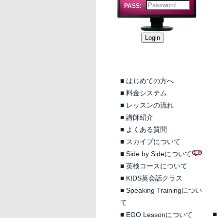
PASS:
■
はじめての方へ
■
料金システム
■
レッスンの流れ
■
講師紹介
■
よくある質問
■
スカイプについて
■
Side by Sideについて
■
英検コースについて
■
KIDS英会話クラス
■
Speaking Trainingについ
て
■
■
EGO Lessonについて