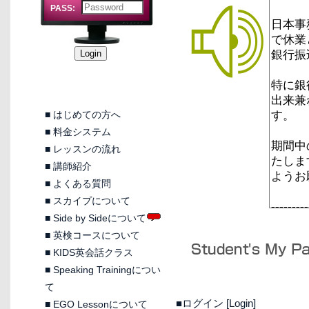
PASS:
■
はじめての方へ
■
料金システム
■
レッスンの流れ
■
講師紹介
■
よくある質問
■
スカイプについて
■
Side by Sideについて
■
英検コースについて
■
KIDS英会話クラス
■
Speaking Trainingについ
て
■ログイン [Login]
■
EGO Lessonについて