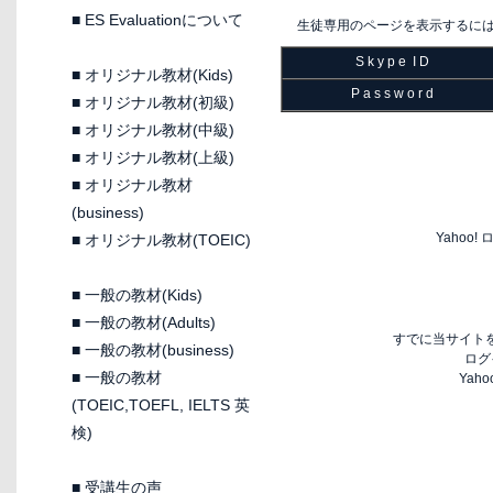
■
ES Evaluationについて
生徒専用のページを表示するに
S k y p e I D
■
オリジナル教材(Kids)
P a s s w o r d
■
オリジナル教材(初級)
■
オリジナル教材(中級)
■
オリジナル教材(上級)
■
オリジナル教材
(business)
Yaho
■
オリジナル教材(TOEIC)
■
一般の教材(Kids)
■
一般の教材(Adults)
すでに当サイトを
■
一般の教材(business)
ログ
■
一般の教材
Yah
(TOEIC,TOEFL, IELTS 英
検)
■
受講生の声