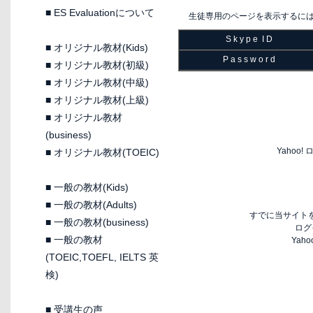
■
ES Evaluationについて
生徒専用のページを表示するに
S k y p e I D
■
オリジナル教材(Kids)
P a s s w o r d
■
オリジナル教材(初級)
■
オリジナル教材(中級)
■
オリジナル教材(上級)
■
オリジナル教材
(business)
Yaho
■
オリジナル教材(TOEIC)
■
一般の教材(Kids)
■
一般の教材(Adults)
すでに当サイトを
■
一般の教材(business)
ログ
■
一般の教材
Yah
(TOEIC,TOEFL, IELTS 英
検)
■
受講生の声