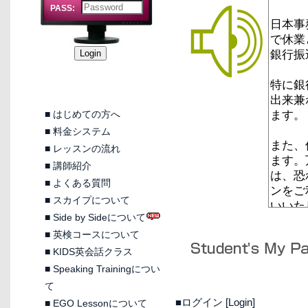
PASS:
■
はじめての方へ
■
料金システム
■
レッスンの流れ
■
講師紹介
■
よくある質問
■
スカイプについて
■
Side by Sideについて
■
英検コースについて
■
KIDS英会話クラス
■
Speaking Trainingについ
て
■ログイン [Login]
■
EGO Lessonについて