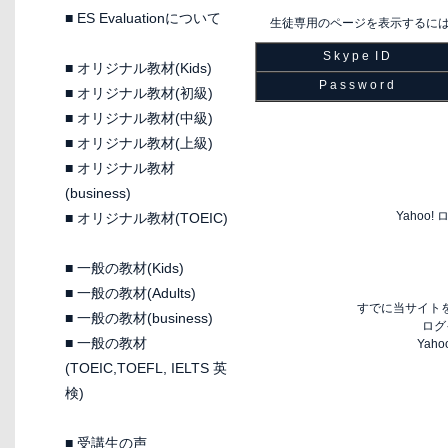
■
ES Evaluationについて
生徒専用のページを表示するに
S k y p e I D
■
オリジナル教材(Kids)
P a s s w o r d
■
オリジナル教材(初級)
■
オリジナル教材(中級)
■
オリジナル教材(上級)
■
オリジナル教材
(business)
Yaho
■
オリジナル教材(TOEIC)
■
一般の教材(Kids)
■
一般の教材(Adults)
すでに当サイトを
■
一般の教材(business)
ログ
■
一般の教材
Yah
(TOEIC,TOEFL, IELTS 英
検)
■
受講生の声