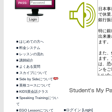
PASS:
■
はじめての方へ
■
料金システム
■
レッスンの流れ
■
講師紹介
■
よくある質問
■
スカイプについて
■
Side by Sideについて
■
英検コースについて
■
KIDS英会話クラス
■
Speaking Trainingについ
て
■ログイン [Login]
■
EGO Lessonについて