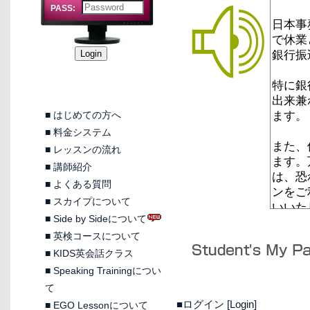
PASS:
■
はじめての方へ
■
料金システム
■
レッスンの流れ
■
講師紹介
■
よくある質問
■
スカイプについて
■
Side by Sideについて
■
英検コースについて
■
KIDS英会話クラス
■
Speaking Trainingについ
て
■ログイン [Login]
■
EGO Lessonについて