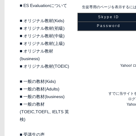
■
ES Evaluationについて
生徒専用のページを表示するに
S k y p e I D
■
オリジナル教材(Kids)
P a s s w o r d
■
オリジナル教材(初級)
■
オリジナル教材(中級)
■
オリジナル教材(上級)
■
オリジナル教材
(business)
Yaho
■
オリジナル教材(TOEIC)
■
一般の教材(Kids)
■
一般の教材(Adults)
すでに当サイトを
■
一般の教材(business)
ログ
■
一般の教材
Yah
(TOEIC,TOEFL, IELTS 英
検)
■
受講生の声