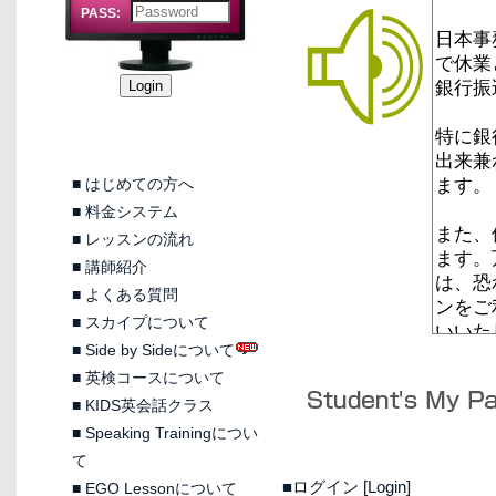
PASS:
■
はじめての方へ
■
料金システム
■
レッスンの流れ
■
講師紹介
■
よくある質問
■
スカイプについて
■
Side by Sideについて
■
英検コースについて
■
KIDS英会話クラス
■
Speaking Trainingについ
て
■ログイン [Login]
■
EGO Lessonについて