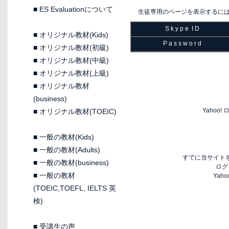
■
ES Evaluationについて
生徒専用のページを表示するに
S k y p e I D
■
オリジナル教材(Kids)
P a s s w o r d
■
オリジナル教材(初級)
■
オリジナル教材(中級)
■
オリジナル教材(上級)
■
オリジナル教材
(business)
Yaho
■
オリジナル教材(TOEIC)
■
一般の教材(Kids)
■
一般の教材(Adults)
すでに当サイトを
■
一般の教材(business)
ログ
■
一般の教材
Yah
(TOEIC,TOEFL, IELTS 英
検)
■
受講生の声