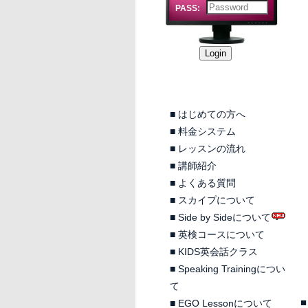
PASS:
■
はじめての方へ
■
料金システム
■
レッスンの流れ
■
講師紹介
■
よくある質問
■
スカイプについて
■
Side by Sideについて
■
英検コースについて
■
KIDS英会話クラス
■
Speaking Trainingについ
て
■
■
EGO Lessonについて