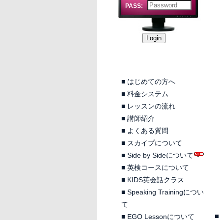
PASS:
■
はじめての方へ
■
料金システム
■
レッスンの流れ
■
講師紹介
■
よくある質問
■
スカイプについて
■
Side by Sideについて
■
英検コースについて
■
KIDS英会話クラス
■
Speaking Trainingについ
て
■
■
EGO Lessonについて