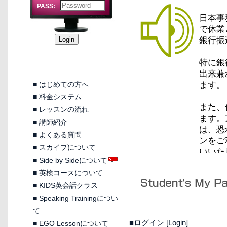
PASS:
■
はじめての方へ
■
料金システム
■
レッスンの流れ
■
講師紹介
■
よくある質問
■
スカイプについて
■
Side by Sideについて
■
英検コースについて
■
KIDS英会話クラス
■
Speaking Trainingについ
て
■ログイン [Login]
■
EGO Lessonについて