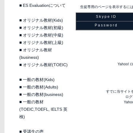
■
ES Evaluationについて
生徒専用のページを表示するに
S k y p e I D
■
オリジナル教材(Kids)
P a s s w o r d
■
オリジナル教材(初級)
■
オリジナル教材(中級)
■
オリジナル教材(上級)
■
オリジナル教材
(business)
Yaho
■
オリジナル教材(TOEIC)
■
一般の教材(Kids)
■
一般の教材(Adults)
すでに当サイトを
■
一般の教材(business)
ログ
■
一般の教材
Yah
(TOEIC,TOEFL, IELTS 英
検)
■
受講生の声