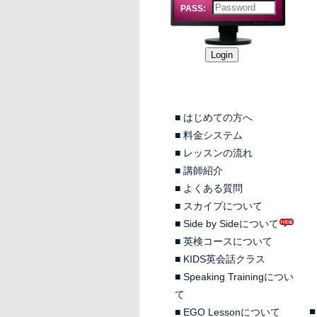
PASS:
■
はじめての方へ
■
料金システム
■
レッスンの流れ
■
講師紹介
■
よくある質問
■
スカイプについて
■
Side by Sideについて
■
英検コースについて
■
KIDS英会話クラス
■
Speaking Trainingについ
て
■
■
EGO Lessonについて