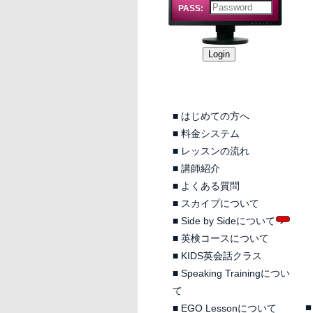
PASS:
■
はじめての方へ
■
料金システム
■
レッスンの流れ
■
講師紹介
■
よくある質問
■
スカイプについて
■
Side by Sideについて
■
英検コースについて
■
KIDS英会話クラス
■
Speaking Trainingについ
て
■
■
EGO Lessonについて