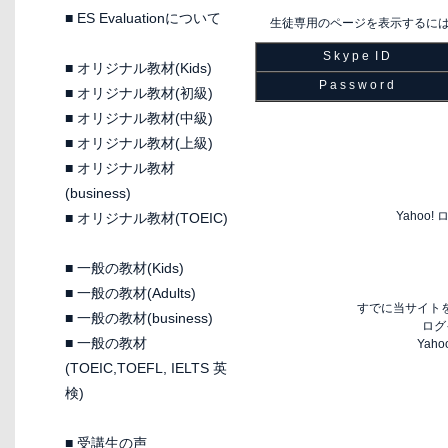
■
ES Evaluationについて
生徒専用のページを表示するに
S k y p e I D
■
オリジナル教材(Kids)
P a s s w o r d
■
オリジナル教材(初級)
■
オリジナル教材(中級)
■
オリジナル教材(上級)
■
オリジナル教材
(business)
Yaho
■
オリジナル教材(TOEIC)
■
一般の教材(Kids)
■
一般の教材(Adults)
すでに当サイトを
■
一般の教材(business)
ログ
■
一般の教材
Yah
(TOEIC,TOEFL, IELTS 英
検)
■
受講生の声