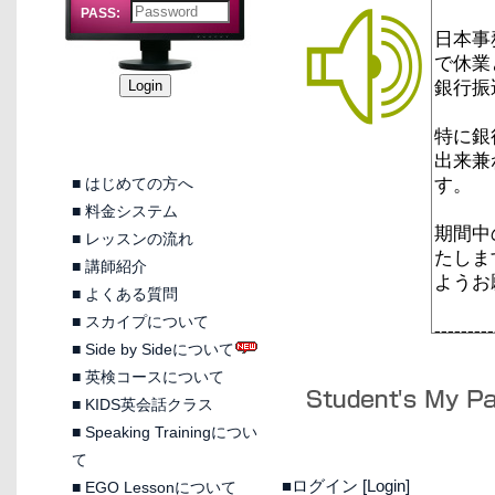
PASS:
■
はじめての方へ
■
料金システム
■
レッスンの流れ
■
講師紹介
■
よくある質問
■
スカイプについて
■
Side by Sideについて
■
英検コースについて
■
KIDS英会話クラス
■
Speaking Trainingについ
て
■ログイン [Login]
■
EGO Lessonについて