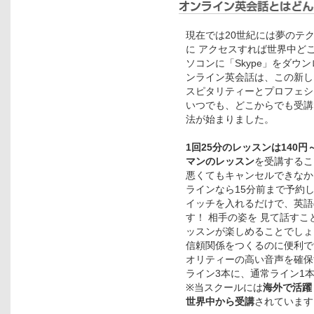
現在では20世紀には夢のテ
に アクセスすれば世界中ど
ソコンに「Skype」をダウ
ンライン英会話は、この新し
スピタリティーとプロフェシ
いつでも、どこからでも受講
法が始まりました。
1回25分のレッスンは140
マンのレッスン
を受講するこ
悪くてもキャンセルできなか
ラインなら15分前まで予約
イッチを入れるだけで、英語
す！ 相手の姿を 見て話す
ッスンが楽しめることでしょ
信頼関係をつくるのに便利で
オリティーの高い音声を確保
ライン3本に、通常ライン1
※当スクールには
海外で活躍
世界中から受講
されています