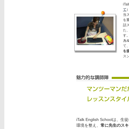
iT
て
当
を
話
た
す
カ
て
を
ス
iTalk English Sch
環境を整え、
常に先生のスキ