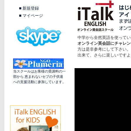
■
新規登録
■
マイページ
中学から全然英語を使ってい
オンライン英会話にチャレン
方は是非参考にして下さい。
出来て、さらに楽しいですよ
当スクールはお客様の受講料の一
部から 恵まれないセブの子供達
への支援活動に参加しています。