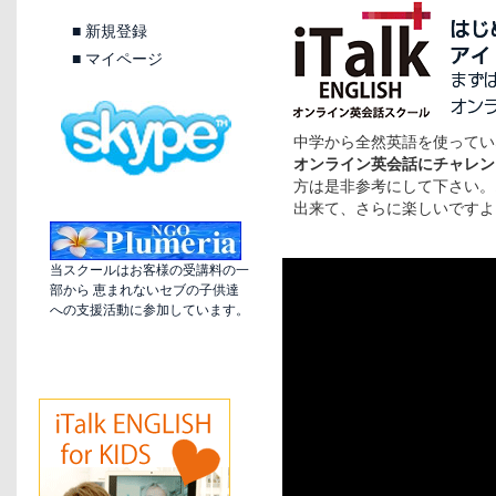
■
新規登録
■
マイページ
中学から全然英語を使ってい
オンライン英会話にチャレン
方は是非参考にして下さい。
出来て、さらに楽しいですよ
当スクールはお客様の受講料の一
部から 恵まれないセブの子供達
への支援活動に参加しています。