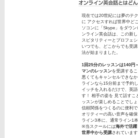
現在では20世紀には夢のテ
に アクセスすれば世界中ど
ソコンに「Skype」をダウ
ンライン英会話は、この新し
スピタリティーとプロフェシ
いつでも、どこからでも受講
法が始まりました。
1回25分のレッスンは140
マンのレッスン
を受講するこ
悪くてもキャンセルできなか
ラインなら15分前まで予約
イッチを入れるだけで、英語
す！ 相手の姿を 見て話す
ッスンが楽しめることでしょ
信頼関係をつくるのに便利で
オリティーの高い音声を確保
ライン3本に、通常ライン1
※当スクールには
海外で活躍
世界中から受講
されています