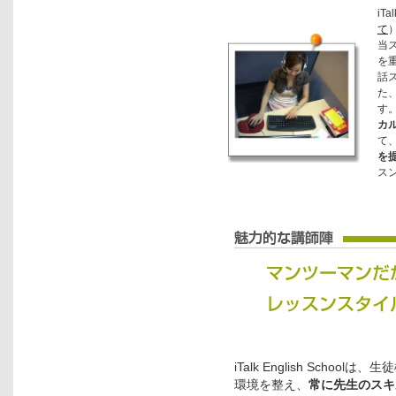
iT
て
当
を
話
た
す
カ
て
を
ス
iTalk English Sch
環境を整え、
常に先生のスキ