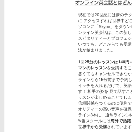
現在では20世紀には夢のテ
に アクセスすれば世界中ど
ソコンに「Skype」をダウ
ンライン英会話は、この新し
スピタリティーとプロフェシ
いつでも、どこからでも受講
法が始まりました。
1回25分のレッスンは140
マンのレッスン
を受講するこ
悪くてもキャンセルできなか
ラインなら15分前まで予約
イッチを入れるだけで、英語
す！ 相手の姿を 見て話す
ッスンが楽しめることでしょ
信頼関係をつくるのに便利で
オリティーの高い音声を確保
ライン3本に、通常ライン1
※当スクールには
海外で活躍
世界中から受講
されています