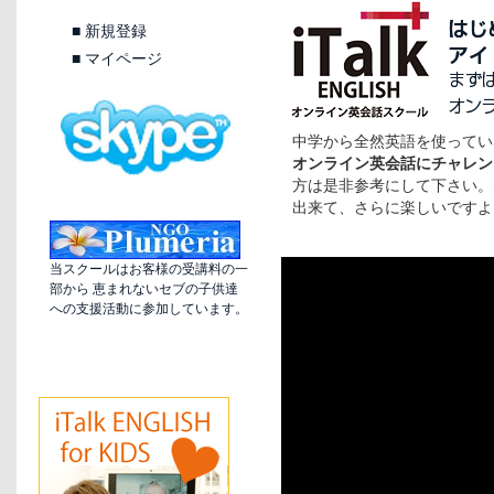
■
新規登録
■
マイページ
中学から全然英語を使ってい
オンライン英会話にチャレン
方は是非参考にして下さい。
出来て、さらに楽しいですよ
当スクールはお客様の受講料の一
部から 恵まれないセブの子供達
への支援活動に参加しています。