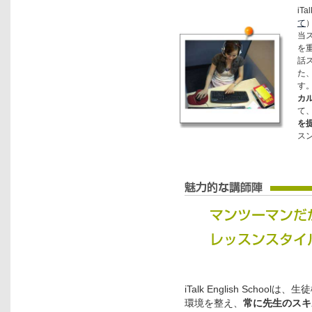
iT
て
当
を
話
た
す
カ
て
を
ス
iTalk English Sch
環境を整え、
常に先生のスキ